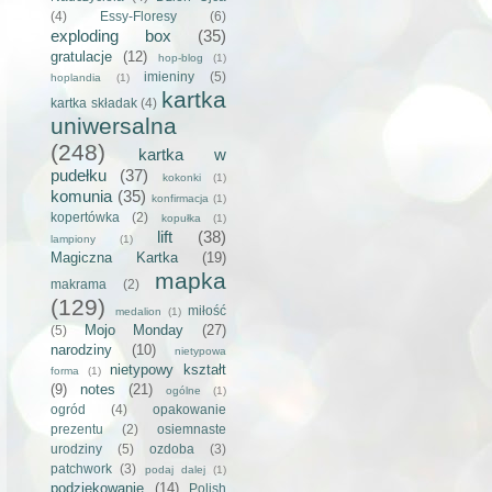
(4)
Essy-Floresy
(6)
exploding box
(35)
gratulacje
(12)
hop-blog
(1)
imieniny
(5)
hoplandia
(1)
kartka
kartka składak
(4)
uniwersalna
(248)
kartka w
pudełku
(37)
kokonki
(1)
komunia
(35)
konfirmacja
(1)
kopertówka
(2)
kopułka
(1)
lift
(38)
lampiony
(1)
Magiczna Kartka
(19)
mapka
makrama
(2)
(129)
miłość
medalion
(1)
Mojo Monday
(27)
(5)
narodziny
(10)
nietypowa
nietypowy kształt
forma
(1)
(9)
notes
(21)
ogólne
(1)
ogród
(4)
opakowanie
prezentu
(2)
osiemnaste
urodziny
(5)
ozdoba
(3)
patchwork
(3)
podaj dalej
(1)
podziękowanie
(14)
Polish