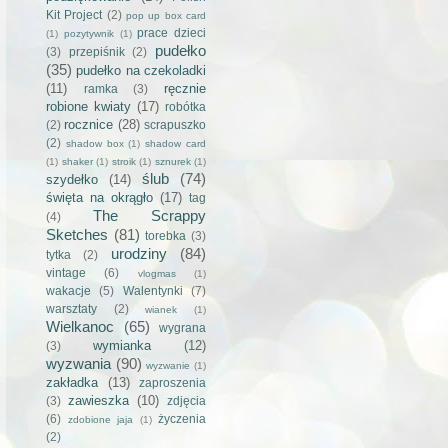
Kit Project
(2)
pop up box card
prace dzieci
(1)
pozytywnik
(1)
pudełko
(3)
przepiśnik
(2)
(35)
pudełko na czekoladki
(11)
ręcznie
ramka
(3)
robione kwiaty
(17)
robótka
rocznice
(28)
(2)
scrapuszko
(2)
shadow box
(1)
shadow card
(1)
shaker
(1)
stroik
(1)
sznurek
(1)
ślub
(74)
szydełko
(14)
święta na okrągło
(17)
tag
The Scrappy
(4)
Sketches
(81)
torebka
(3)
urodziny
(84)
tytka
(2)
vintage
(6)
vlogmas
(1)
wakacje
(5)
Walentynki
(7)
warsztaty
(2)
wianek
(1)
Wielkanoc
(65)
wygrana
wymianka
(12)
(3)
wyzwania
(90)
wyzwanie
(1)
zakładka
(13)
zaproszenia
zawieszka
(10)
(3)
zdjęcia
(6)
życzenia
zdobione jaja
(1)
(2)