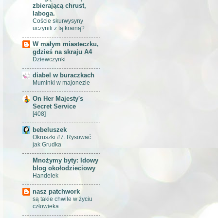
zbierającą chrust,
laboga.
Coście skurwysyny
uczynili z tą krainą?
W małym miasteczku,
gdzieś na skraju A4
Dziewczynki
diabel w buraczkach
Muminki w majonezie
On Her Majesty's
Secret Service
[408]
bebeluszek
Okruszki #7: Rysować
jak Grudka
Mnożymy byty: Idowy
blog okołodzieciowy
Handelek
nasz patchwork
są takie chwile w życiu
człowieka...