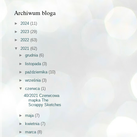
Archiwum bloga
►
2024
(11)
►
2023
(29)
►
2022
(63)
▼
2021
(62)
►
grudnia
(6)
►
listopada
(3)
►
października
(10)
►
września
(3)
▼
czerwca
(1)
40/2021 Czerwcowa
mapka The
Scrappy Sketches
►
maja
(7)
►
kwietnia
(7)
►
marca
(8)