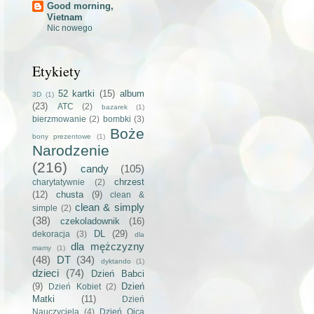
Good morning,
Vietnam
Nic nowego
Etykiety
52 kartki
(15)
album
3D
(1)
(23)
ATC
(2)
bazarek
(1)
bierzmowanie
(2)
bombki
(3)
Boże
bony prezentowe
(1)
Narodzenie
(216)
candy
(105)
chrzest
charytatywnie
(2)
(12)
chusta
(9)
clean &
clean & simply
simple
(2)
(38)
czekoladownik
(16)
DL
(29)
dekoracja
(3)
dla
dla mężczyzny
mamy
(1)
(48)
DT
(34)
dyktando
(1)
dzieci
(74)
Dzień Babci
(9)
Dzień
Dzień Kobiet
(2)
Matki
(11)
Dzień
Nauczyciela
(4)
Dzień Ojca