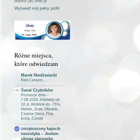
blanka (at) onet.pl
Wyświetl mój pełny profil
Różne miejsca,
które odwiedzam
Marek Niedźwiecki
Red Canyon...
Świat Czytników
Promocje dnia –
7.08.2026: Artefakty od
10 zł, Woblink do -75%,
Helion, Znak, Otwarte,
Czarna Owca, Filia,
Echa, Condé
zmiętoszony kajecik
neurotyka – Jestem
ubogą staruszką